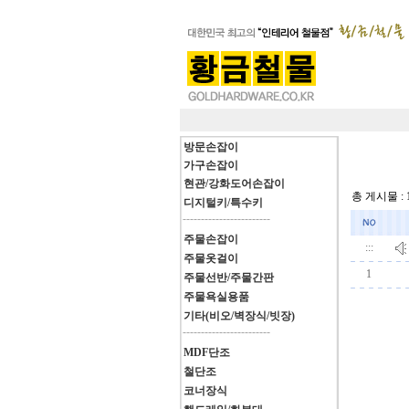
방문손잡이
가구손잡이
현관/강화도어손잡이
총 게시물 : 
디지털키/특수키
------------------------
주물손잡이
:::
주물옷걸이
1
주물선반/주물간판
주물욕실용품
기타(비오/벽장식/빗장)
------------------------
MDF단조
철단조
코너장식