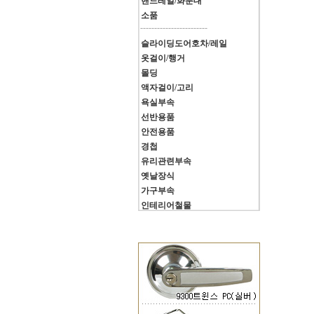
핸드레일/화분대
소품
------------------------
슬라이딩도어호차/레일
옷걸이/행거
몰딩
액자걸이/고리
욕실부속
선반용품
안전용품
경첩
유리관련부속
옛날장식
가구부속
인테리어철물