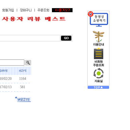
10/02/20
1164
17/02/13
581