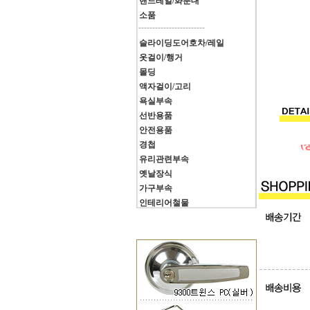
핸드레일/화분대
소품
------------------------
슬라이딩도어호차/레일
옷걸이/행거
몰딩
액자걸이/고리
욕실부속
선반용품
안전용품
경첩
유리관련부속
옛날장식
가구부속
인테리어철물