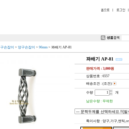
가구손잡이
>
양구손잡이
>
96mm
>
꽈배기 AP-81
꽈배기 AP-81
판매가격 :
3,000
원
상품번호 : 6557
배송조건 : (조건)
수량
개
남은수량 : 무제한
특이사항 : 양구,가구,엔틱,cent