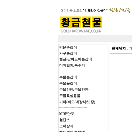
방문손잡이
현재위치 :
가구손잡이
현관/강화도어손잡이
디지털키/특수키
------------------------
주물손잡이
주물옷걸이
주물선반/주물간판
주물욕실용품
기타(비오/벽장식/빗장)
------------------------
MDF단조
철단조
코너장식