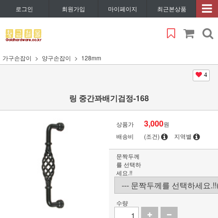
로그인
회원가입
마이페이지
최근본상품
가구손잡이
양구손잡이
128mm
4
링 중간꽈배기검정-168
3,000
상품가
원
배송비
(조건)
지역별
문짝두께
를 선택하
세요.!!
수량