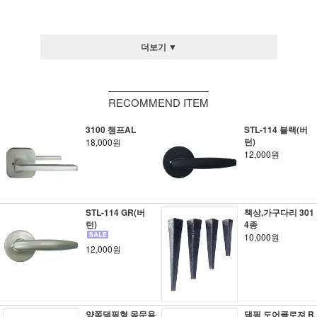
더보기 ▼
RECOMMEND ITEM
3100 챔프AL
STL-114 블랙(버
턴)
18,000원
12,000원
STL-114 GR(버
책상,가구다리 301
턴)
4종
10,000원
12,000원
양쪽댐핑형 목문용
댐핑 도어클로져 R