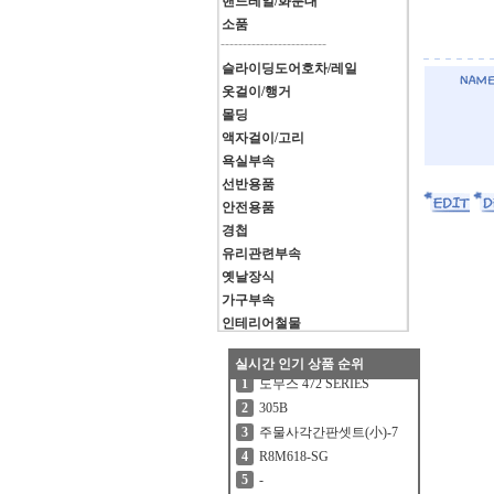
핸드레일/화분대
소품
------------------------
슬라이딩도어호차/레일
옷걸이/행거
몰딩
액자걸이/고리
욕실부속
선반용품
안전용품
경첩
유리관련부속
옛날장식
가구부속
인테리어철물
실시간 인기 상품 순위
도무스 472 SERIES
1
305B
2
주물사각간판셋트(小)-7
3
R8M618-SG
4
-
5