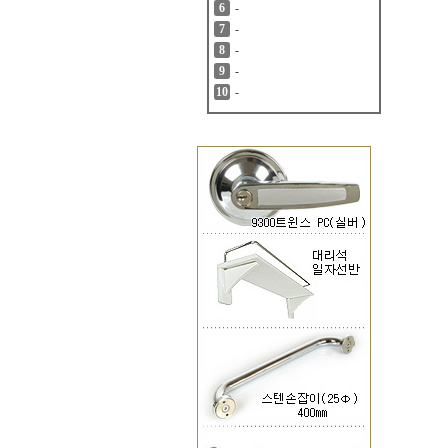
-
6
-
7
-
8
-
9
-
10