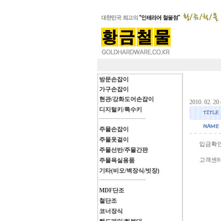
방문손잡이
가구손잡이
현관/강화도어손잡이
2010. 02. 20 
디지털키/특수키
------------------------
주물손잡이
주물옷걸이
입금확인
주물선반/주물간판
고객센터(
주물욕실용품
기타(비오/벽장식/빗장)
------------------------
MDF단조
철단조
코너장식