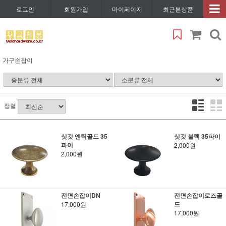
로그인
회원가입
마이페이지
최근본상품
가구손잡이
정렬
삿갓 엔틱골드 35
삿갓 블랙 35파이
파이
2,000원
2,000원
전면손잡이DN
전면손잡이로즈골
드
17,000원
17,000원