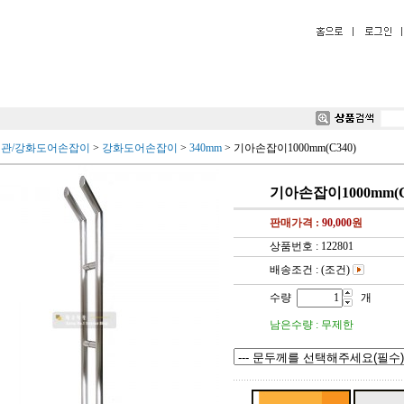
현관/강화도어손잡이
>
강화도어손잡이
>
340mm
>
기아손잡이1000mm(C340)
기아손잡이1000mm(C
판매가격 :
90,000
원
상품번호 : 122801
배송조건 : (조건)
수량
개
남은수량 : 무제한