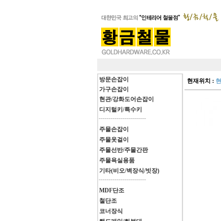
방문손잡이
현재위치 :
가구손잡이
현관/강화도어손잡이
디지털키/특수키
------------------------
주물손잡이
주물옷걸이
주물선반/주물간판
주물욕실용품
기타(비오/벽장식/빗장)
------------------------
MDF단조
철단조
코너장식