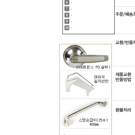
-
6
-
7
-
8
-
9
-
10