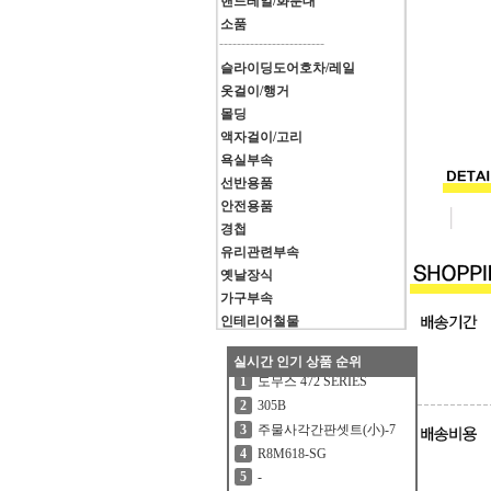
핸드레일/화분대
소품
------------------------
슬라이딩도어호차/레일
옷걸이/행거
몰딩
액자걸이/고리
욕실부속
선반용품
안전용품
경첩
유리관련부속
옛날장식
가구부속
인테리어철물
실시간 인기 상품 순위
도무스 472 SERIES
1
305B
2
주물사각간판셋트(小)-7
3
R8M618-SG
4
-
5