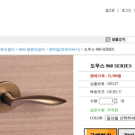
방문손잡이
>
레바 방문손잡이
>
핀타입(프라이버시)
>
도무스 960 SERIES
도무스 960 SERIES
판매가격 :
32,500
원
상품번호 : 191127
배송조건 : (조건)
수량
개
남은수량 : 무제한
COLOR :