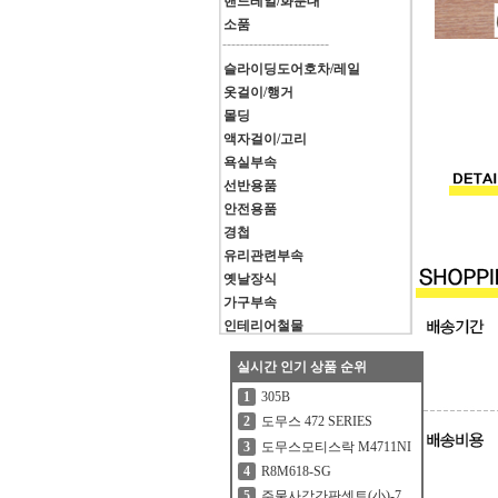
핸드레일/화분대
소품
------------------------
슬라이딩도어호차/레일
옷걸이/행거
몰딩
액자걸이/고리
욕실부속
선반용품
안전용품
경첩
유리관련부속
옛날장식
가구부속
인테리어철물
실시간 인기 상품 순위
305B
1
도무스 472 SERIES
2
도무스모티스락 M4711NI
3
R8M618-SG
4
주물사각간판셋트(小)-7
5