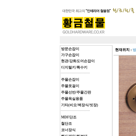
방문손잡이
현재위치 :
가구손잡이
현관/강화도어손잡이
디지털키/특수키
------------------------
주물손잡이
주물옷걸이
주물선반/주물간판
주물욕실용품
기타(비오/벽장식/빗장)
------------------------
MDF단조
철단조
코너장식