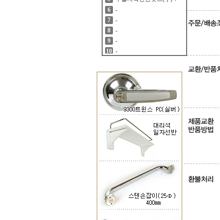
-
6
-
7
-
8
-
9
-
10