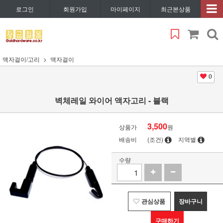
로그인
회원가입
마이페이지
최근본상품
액자걸이/고리
액자걸이
0
벽체레일 와이어 액자고리 - 블랙
3,500
상품가
원
배송비
(조건)
지역별
수량
관심상품
장바구니
구매하기