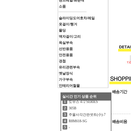
핸드레일/화분대
소품
------------------------
슬라이딩도어호차/레일
옷걸이/행거
몰딩
액자걸이/고리
욕실부속
선반용품
안전용품
경첩
유리관련부속
옛날장식
가구부속
인테리어철물
실시간 인기 상품 순위
도무스 472 SERIES
1
305B
2
주물사각간판셋트(小)-7
3
R8M618-SG
4
-
5