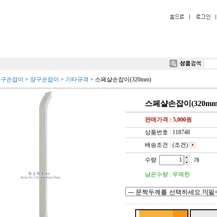
가구손잡이
>
양구손잡이
>
기타규격
>
스페샬손잡이(320mm)
스페샬손잡이(320mm
판매가격 :
5,000
원
상품번호 : 118748
배송조건 : (조건)
수량
개
남은수량 : 무제한