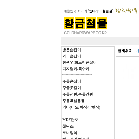
방문손잡이
현재위치 :
가구손잡이
현관/강화도어손잡이
디지털키/특수키
------------------------
주물손잡이
주물옷걸이
주물선반/주물간판
주물욕실용품
기타(비오/벽장식/빗장)
------------------------
MDF단조
철단조
코너장식