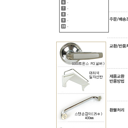
-
6
-
7
-
8
-
9
-
10