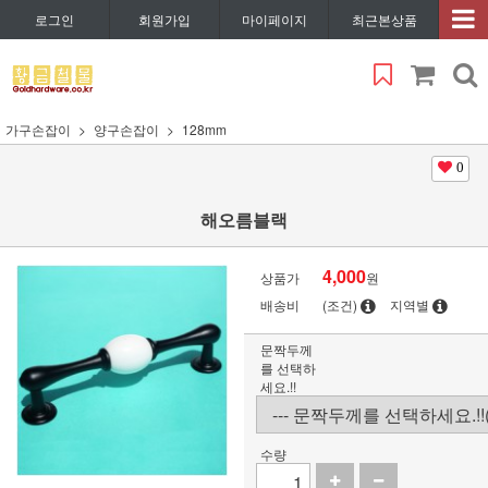
로그인
회원가입
마이페이지
최근본상품
가구손잡이
양구손잡이
128mm
0
해오름블랙
4,000
상품가
원
배송비
(조건)
지역별
문짝두께
를 선택하
세요.!!
수량