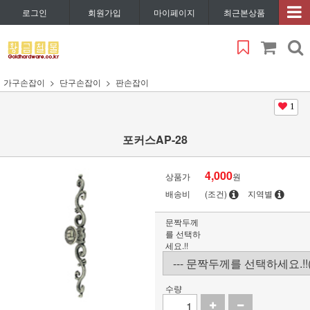
로그인
회원가입
마이페이지
최근본상품
가구손잡이
단구손잡이
판손잡이
1
포커스AP-28
4,000
상품가
원
배송비
(조건)
지역별
문짝두께
를 선택하
세요.!!
수량