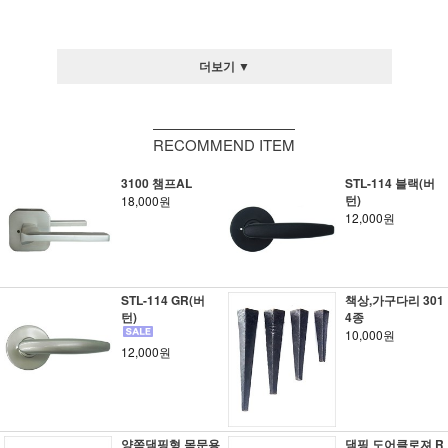
더보기 ▼
RECOMMEND ITEM
3100 챔프AL
STL-114 블랙(버
턴)
18,000원
12,000원
STL-114 GR(버
책상,가구다리 301
턴)
4종
10,000원
12,000원
양쪽댐핑형 목문용
댐핑 도어클로져 R